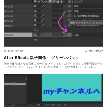
2022年9月19日
After Effects
After Effects 親子関係・ グリーンバック
画像を作り親となる画像にモーションをつけます 線を引っ張って親子関係を作っ
ていきます グリーンバック 主に4っつの手順 １「Keylight 1.2」というエ…