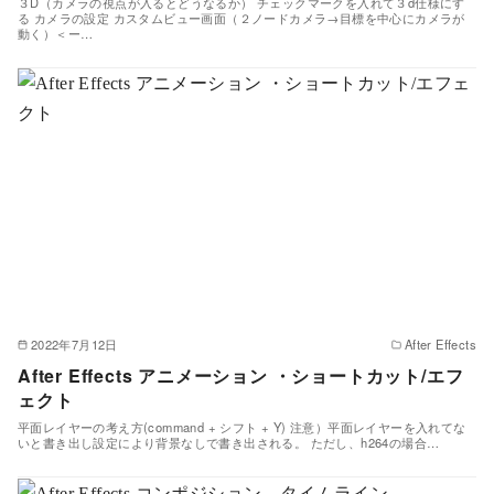
３D（カメラの視点が入るとどうなるか） チェックマークを入れて３d仕様にす
る カメラの設定 カスタムビュー画面（２ノードカメラ→目標を中心にカメラが
動く）＜ー…
2022年7月12日
After Effects
After Effects アニメーション ・ショートカット/エフ
ェクト
平面レイヤーの考え方(command + シフト + Y) 注意）平面レイヤーを入れてな
いと書き出し設定により背景なしで書き出される。 ただし、h264の場合…