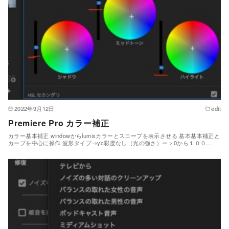
2022年9月12日
edit
Premiere Pro カラー補正
カラー基本補正 windowからlumixカラーとスコープを表示させる 基本基本補正と
カーブを中心に操作 波形タイプ→yc彩度なし（光の強さ）ー＞0から１００…