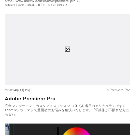
https://www.udemy.com/course/premiere-pro-l/?
referralCode=90946DBE3576E6C93661
2024年1月26日
Premiere Pro
Adobe Premiere Pro
完全マンツーマン・カスタマイズレッスン ＜🔰初心者用のカリキュラムです＞
zoomマンツーマンで受講者のお悩みを解決いたします。 PC操作が不慣れな方に
も合わ…